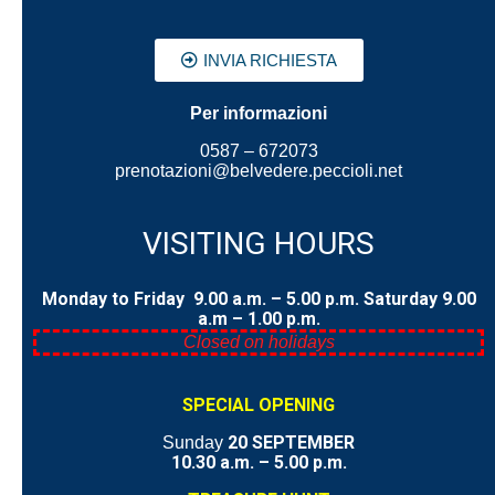
Ci piace progettare,
INVIA RICHIESTA
confrontarci, fare
Per informazioni
Belvedere Spa: progetti,
0587 – 672073
sviluppo, innovazione
prenotazioni@belvedere.peccioli.net
Scopri di più
VISITING HOURS
Monday to Friday 9.00 a.m. – 5.00 p.m.
Saturday
9.00
a.m – 1.00 p.m.
Closed on holidays
SPECIAL OPENING
La nostra missione
20 SEPTEMBER
Sunday
10.30 a.m. – 5
.00 p.m.
Dalla gestione dell'impianto di